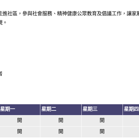
走進社區，參與社會服務、精神健康公眾教育及倡議工作，讓家
視。
者
星期一
星期二
星期三
星期四
開
開
開
開
開
開