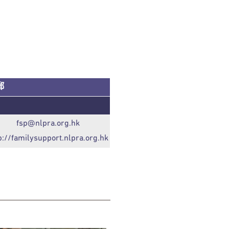
郵
fsp@nlpra.org.hk
p://familysupport.nlpra.org.hk