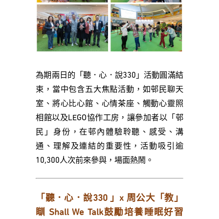
為期兩日的「聽．心．說330」活動圓滿結
束，當中包含五大焦點活動，如邨民聊天
室、將心比心館、心情茶座、觸動心靈照
相館以及LEGO協作工房，讓參加者以「邨
民」身份，在邨內體驗聆聽、感受、溝
通、理解及連結的重要性，活動吸引逾
10,300人次前來參與，場面熱鬧。
「聽．心．說330 」x 周公大「教」
瞓 Shall We Talk鼓勵培養睡眠好習