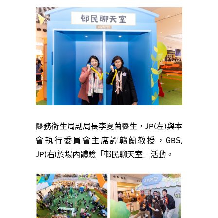
醫務衞生局副局長李夏茵醫生，JP(左)與本
會執行委員會主席譚贛蘭教授，GBS,
JP(右)於場內體驗「邨民聊天室」活動。