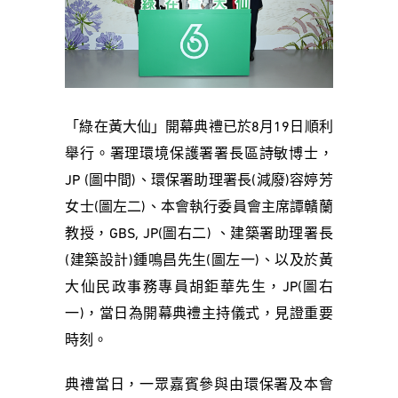
「綠在黃大仙」開幕典禮已於8月19日順利
舉行。署理環境保護署署長區詩敏博士，
JP (圖中間)、環保署助理署長(減廢)容婷芳
女士(圖左二)、本會執行委員會主席譚贛蘭
教授，GBS, JP(圖右二) 、建築署助理署長
(建築設計)鍾鳴昌先生(圖左一)、以及於黃
大仙民政事務專員胡鉅華先生，JP(圖右
一)，當日為開幕典禮主持儀式，見證重要
時刻。
典禮當日，一眾嘉賓參與由環保署及本會