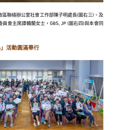
區聯絡辦公室社會工作部陳子明處長(圖右三)、及
會主席譚贛蘭女士，GBS, JP (圖右四)與本會同
6」
活動圓滿舉行