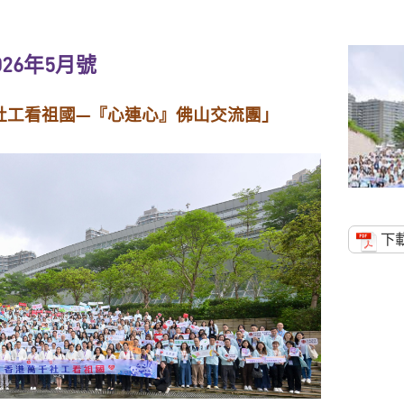
026年5月號
社工看祖國—
『心連心』佛山交流團」
下