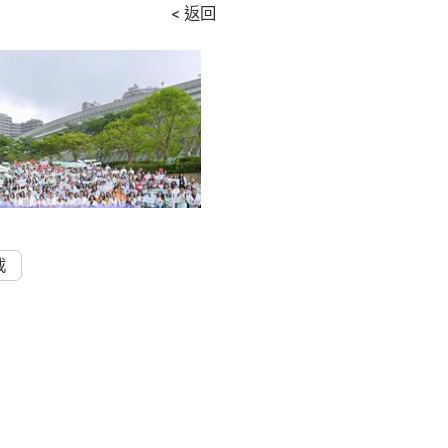
< 返回
載