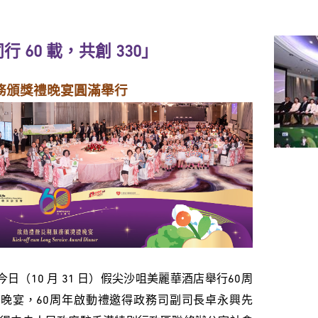
 60 載，共創 330」
務頒獎禮晚宴圓滿舉行
（10 月 31 日）假尖沙咀美麗華酒店舉行60周
晚宴，60周年啟動禮邀得政務司副司長卓永興先