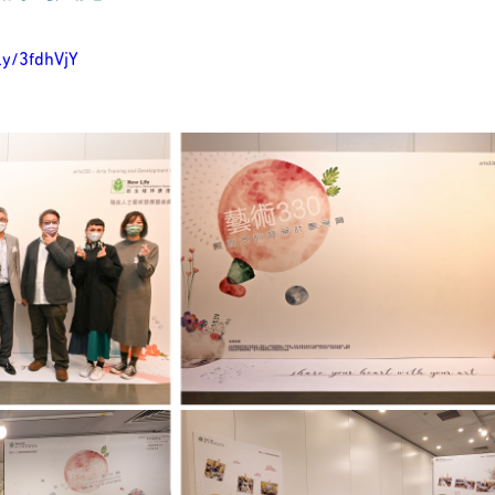
.ly/3fdhVjY