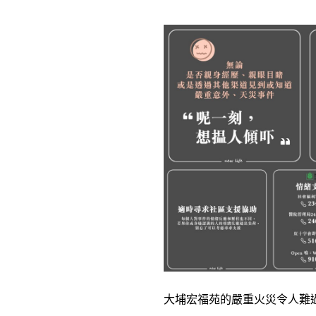
大埔宏福苑的嚴重火災令人難