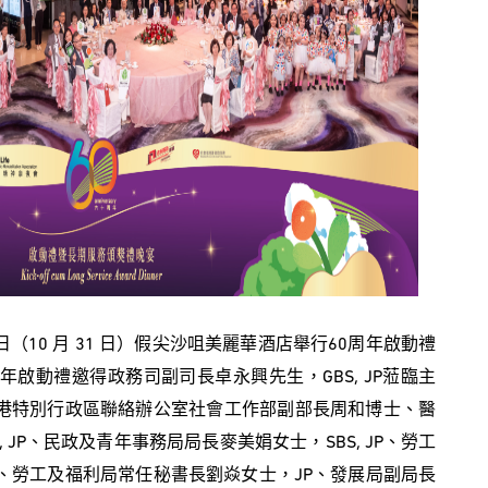
10 月 31 日）假尖沙咀美麗華酒店舉行60周年啟動禮
年啟動禮邀得政務司副司長卓永興先生，GBS, JP蒞臨主
港特別行政區聯絡辦公室社會工作部副部長周和博士、醫
, JP、民政及青年事務局局長麥美娟女士，SBS, JP、勞工
、勞工及福利局常任秘書長劉焱女士，JP、發展局副局長