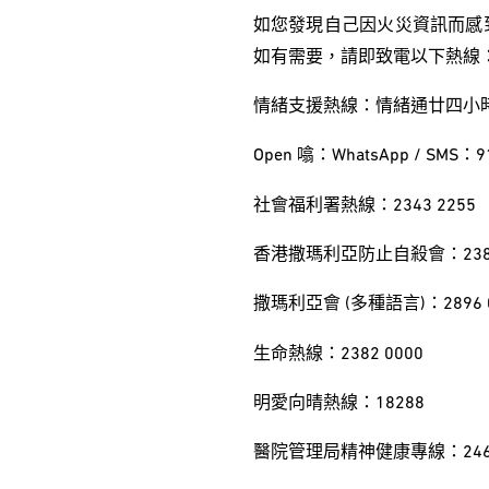
如您發現自己因火災資訊而感
如有需要，請即致電以下熱線
情緒支援熱線：情緒通廿四小時電話
Open 噏：WhatsApp / SMS：9
社會福利署熱線：2343 2255
香港撒瑪利亞防止自殺會：2389
撒瑪利亞會 (多種語言)：2896 0
生命熱線：2382 0000
明愛向晴熱線：18288
醫院管理局精神健康專線：2466