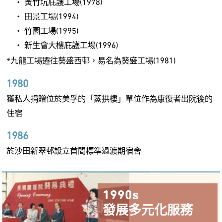
‧ 黃竹坑庇護工場(1978)
‧ 田景工場(1994)
‧ 竹園工場(1995)
‧ 新生會大樓庇護工場(1996)
*
九龍工場遷往葵盛西邨，易名為葵盛工場(1981)
1980
獲私人捐贈位於美孚的「蒸拱樓」單位作為康復者出院後的
住宿
1986
於沙田新翠邨設立首間標準過渡期宿舍
1990s
發展多元化服務