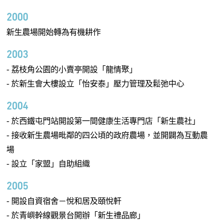
2000
新生農場開始轉為有機耕作
2003
- 荔枝角公園的小賣亭開設「龍情聚」
- 於新生會大樓設立「怡安泰」壓力管理及鬆弛中心
2004
- 於西鐵屯門站開設第一間健康生活專門店「新生農社」
- 接收新生農場毗鄰的四公頃的政府農場，並開闢為互動農
場
- 設立「家盟」自助組織
2005
- 開設自資宿舍－悅和居及頤悅軒
- 於青嶼幹線觀景台開辦「新生禮品廊」