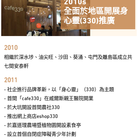
2010s
全面於地區開展身
心靈(330)推廣
2010
相繼於深水埗、油尖旺、沙田、葵涌、屯門及離島區成立共
七間安泰軒
2011
- 社企進行品牌革新，以「身心靈」（330）為主題
- 首間「cafe330」在威爾斯親王醫院開業
- 於大坑開設首間農社330
- 推出網上商店eshop330
- 於嘉道理農場暨植物園開設素食亭
- 設立首個自閉症障礙青少年計劃